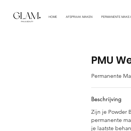
HOME
AFSPRAAK MAKEN
PERMANENTE MAKE-
PMU We
Permanente Ma
Beschrijving
Zijn je Powder 
permanente mak
je laatste behan