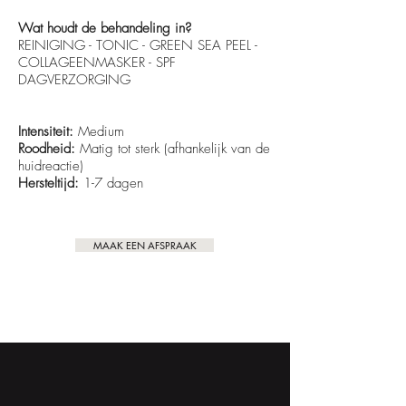
Wat houdt de behandeling in?
REINIGING - TONIC - GREEN SEA PEEL -
COLLAGEENMASKER - SPF
DAGVERZORGING
Intensiteit:
Medium
Roodheid:
Matig tot sterk (afhankelijk van de
huidreactie)
Hersteltijd:
1-7 dagen
MAAK EEN AFSPRAAK