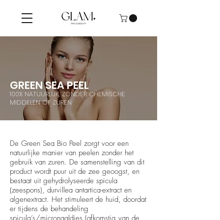
GREEN SEA PEEL
100% NATUURLIJK, ZONDER CHEMISCHE
MIDDELEN OF ZUREN
De Green Sea Bio Peel zorgt voor een
natuurlijke manier van peelen zonder het
gebruik van zuren. De samenstelling van dit
product wordt puur uit de zee geoogst, en
bestaat uit gehydrolyseerde spicula
(zeespons), durvillea antartica-extract en
algenextract. Het stimuleert de huid, doordat
er tijdens de behandeling
spicula’s/micronaaldjes (afkomstig van de