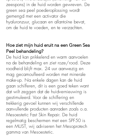
zeespons) in de huid worden gewreven. De
green sea peel poederoplossing wordt
gemengd met een activator die
hyaluronzuur, glucaan en allantoïne bevat,
om de huid te voeden, en te verzachten.
Hoe ziet mijn huid eruit na een Green Sea
Peel behandeling?
De huid kan prikkelend en warm aanvoelen
na de behandeling en ziet roze/rood. Deze
roodheid blijft max. 24 uur aanwezig en
mag gecamoufleerd worden met minerale
make-up. Na enkele dagen kan de huid
gaan schilferen, dit is een goed teken want
dat wilt zeggen dat de huidvernieuwing is
gestimuleerd. Voor de schilfering en
trekkerig gevoel kunnen wij verschillende
aanvullende producten aanraden zoals o.a.
Mesoestetic Fast Skin Repair. De huid
regelmatig beschermen met een SPF50 is
een MUST, wij adviseren het Mesoprotech
gamma van Mesoestetic.