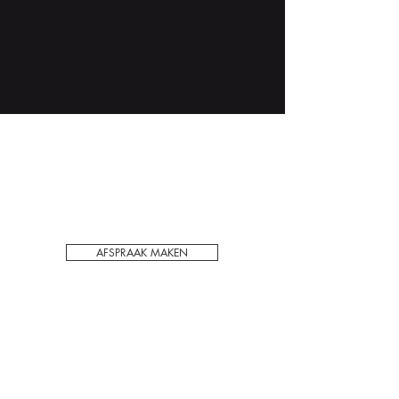
Voor het behoudt van kwaliteit en privacy
werken wij enkel op afspraak in ons PMU
schoonheidssalon in Hechtel-Eksel.
AFSPRAAK MAKEN
ADRES:
Hasseltsebaan 48/1
3940 Hechtel
België
CONTACT: