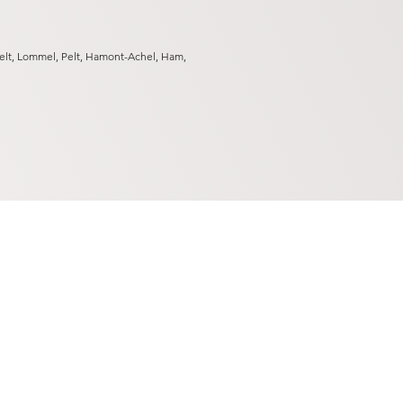
elt, Lommel, Pelt, Hamont-Achel, Ham,
nente make-up Limburg
nente make-up Antwerpen
nente make-up Hechtel-Eksel
nente make-up Lommel
nente make-up Pelt
nente make-up Peer