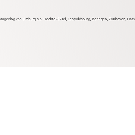
omgeving van Limburg o.a. Hechtel-Eksel, Leopoldsburg, Beringen, Zonhoven, Hass
Permane
nte Make-up
Perma
Permanente Ontharing
Perma
Huidverzorging
Perma
Huidverbetering
Perma
Prijslijst
Perma
Webshop
Perma