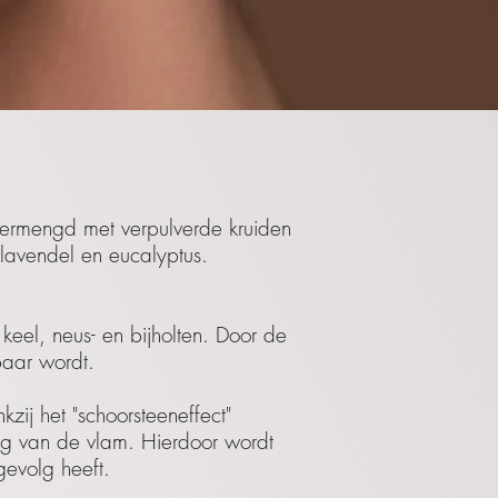
, vermengd met verpulverde kruiden
 lavendel en eucalyptus.
eel, neus- en bijholten. Door de
baar wordt.
zij het "schoorsteeneffect"
ng van de vlam. Hierdoor wordt
gevolg heeft.