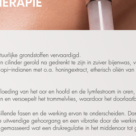
ERAPIE
uurlijke grondstoffen vervaardigd.
n cilinder gerold na gedrenkt te zijn in zuiver bijenwas
opi–indianen met o.a. honingextract, etherisch oliën van
eding van het oor en hoofd en de lymfestroom in oren, k
len en versoepelt het trommelvlies, waardoor het doorlaat
hillende fasen en de werking ervan te onderscheiden. Dank
 de uitwendige gehoorgang en een vibratie door de werki
ht gemasseerd wat een drukregulatie in het middenoor tot 