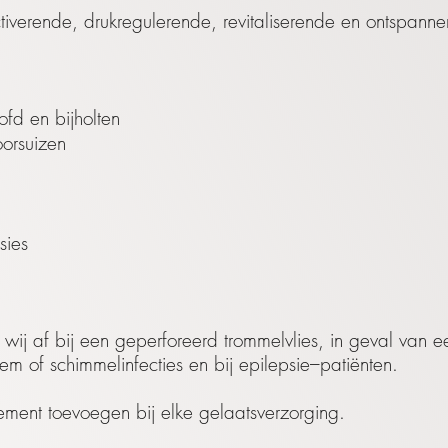
verende, drukregulerende, revitaliserende en ontspanne
oofd en bijholten
oorsuizen
sies
ij af bij een geperforeerd trommelvlies, in geval van een
zeem of schimmelinfecties en bij epilepsie–patiënten.
ement toevoegen bij elke gelaatsverzorging.