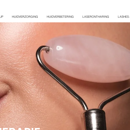
UP
HUIDVERZORGING
HUIDVERBETERING
LASERONTHARING
LASHES