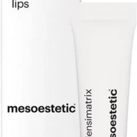
verm
Dire
Licht
voor 
Actieve 
Asco
antio
colla
Ferul
vita
oxida
Gluta
ontgi
Asta
anti
licht
Prot