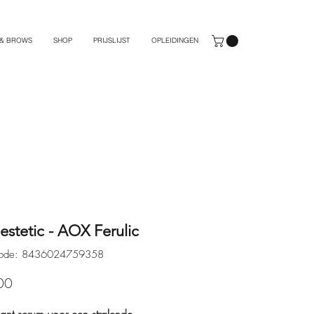
 & BROWS
SHOP
PRIJSLIJST
OPLEIDINGEN
stetic - AOX Ferulic
tcode: 8436024759358
Prijs
00