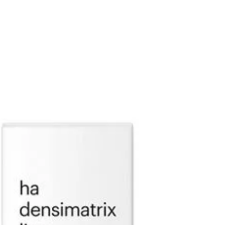
geschikt
make-up
Voor we
Alle 
Huid 
Huid 
Huid 
Voch
Belangri
Besch
(bind
coll
Biolo
HEV- 
Krac
vrije
Verhe