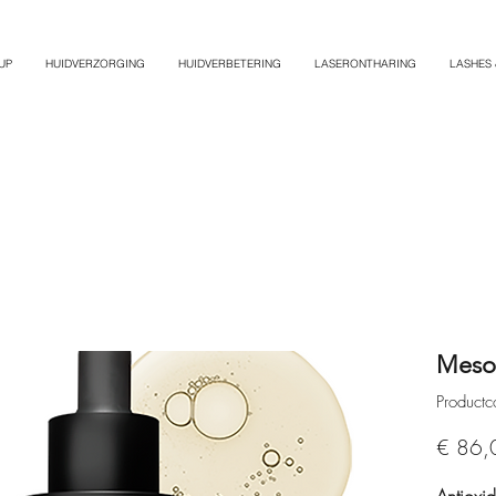
UP
HUIDVERZORGING
HUIDVERBETERING
LASERONTHARING
LASHES
Mesoe
Produc
€ 86,