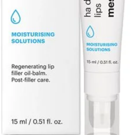
regen
van 
Gebruik
Activ
gebr
met 
de v
seco
Bren
avon
gerei
decol
Masse
opge
Gebru
nach
Over
Meso