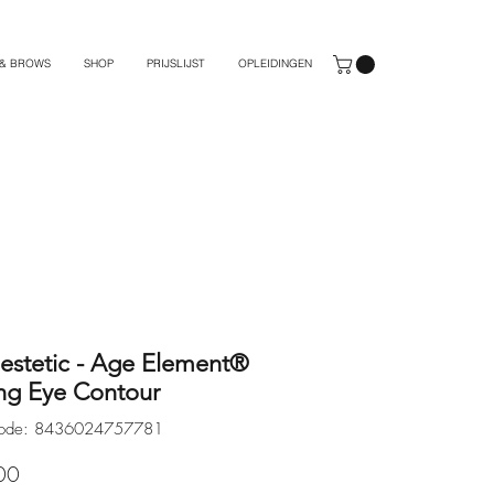
 & BROWS
SHOP
PRIJSLIJST
OPLEIDINGEN
stetic - Age Element®
ng Eye Contour
tcode: 8436024757781
Prijs
00