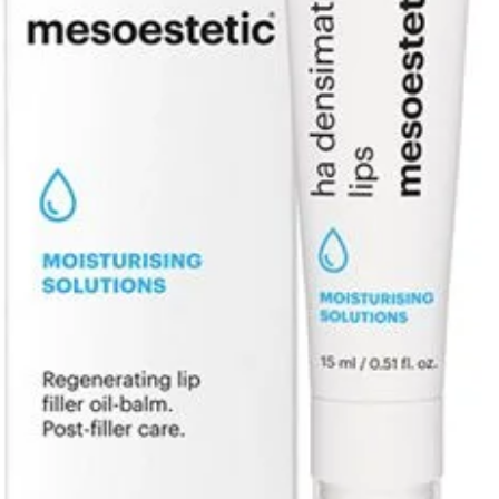
Gebruik
Rein
clean
Bren
Bren
Firm
kera
Mass
buite
effec
Sluit
over
zonb
Gebruik
’s avond
Advies:
wie een 
ogen wi