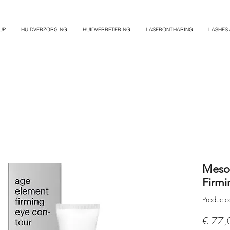
UP
HUIDVERZORGING
HUIDVERBETERING
LASERONTHARING
LASHES
Mesoe
Firmi
Produc
€ 77,