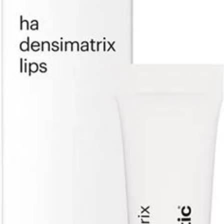
kera
Verm
Stimu
elast
Lichte
dagel
Actieve 
Zijd
verhe
ontz
Hyal
voor 
huid
[mes
celve
natuu