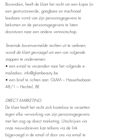
Bovendien, heeft de klant het recht om een kopie (in
een gestructureerde, gangbare en machinaal
leesbare vorm) van zijn persoonsgegevens te
bekomen en de persoonsgegevens te laten
doorsturen naar een andere vennootschap.
Teneinde bovenvermelde rechten uit te oefenen,
wordt de klant gevraagd om een van volgende
stappen te ondernemen:
• een e-mail te verzenden naar het volgende e-
mailadres: info@glambeauty.be
• een brief te richten aan: GLAM – Hasseltsebaan
48/1 – Hechtel, BE
DIRECT MARKETING
De klant heeft het recht zich kosteloos te verzetten
tegen elke verwerking van zijn persoonsgegevens
met het oog op direct marketing. Uitschrijven via
onze nieuwsbrieven kan telkens via de link
bijgevoegd in de email of door ons via email te