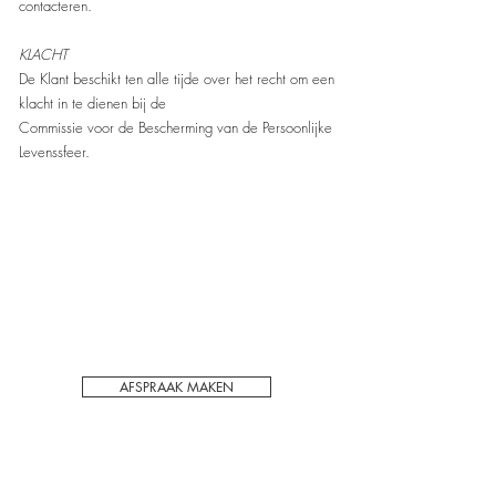
contacteren.
KLACHT
De Klant beschikt ten alle tijde over het recht om een
klacht in te dienen bij de
Commissie voor de Bescherming van de Persoonlijke
Levenssfeer.
Voor het behoudt van kwaliteit en privacy
werken wij enkel op afspraak in ons PMU
schoonheidssalon in Hechtel-Eksel.
AFSPRAAK MAKEN
ADRES:
Hasseltsebaan 48/1