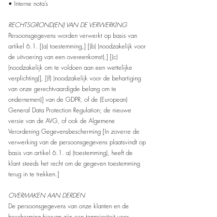
• Interne nota’s
RECHTSGROND(EN) VAN DE VERWERKING
Persoonsgegevens worden verwerkt op basis van
artikel 6.1. [(a) toestemming,] [(b) (noodzakelijk voor
de uitvoering van een overeenkomst),] [(c)
(noodzakelijk om te voldoen aan een wettelijke
verplichting)], [(f) (noodzakelijk voor de behartiging
van onze gerechtvaardigde belang om te
ondernemen)] van de GDPR, of de (European)
General Data Protection Regulation; de nieuwe
versie van de AVG, of ook de Algemene
Verordening Gegevensbescherming [In zoverre de
verwerking van de persoonsgegevens plaatsvindt op
basis van artikel 6.1. a) (toestemming), heeft de
klant steeds het recht om de gegeven toestemming
terug in te trekken.]
OVERMAKEN AAN DERDEN
De persoonsgegevens van onze klanten en de
bescherming hiervan zijn een topprioriteit voor