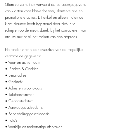
Glam verzamelt en verwerkt de persoonsgegevens
van klanten voor klantenbeheer, klantenrelatie en
promotionele acties. Dit enkel en alleen indien de
klant hiermee heeft ingestemd door zich in te
schrijven op de nieuwsbrief, bij het contacteren van
ons instituut of bij het maken van een afspraak.
Hieronder vindt u een overzicht van de mogelijke
verzamelde gegevens:
• Voor- en achternaam
• IP-adres & Cookies
• E-mailadres
• Geslacht
• Adres en woonplaats
• Telefoonnummer
• Geboortedatum
• Aankoopgeschiedenis
• Behandelingsgeschiedenis
• Foto’s
• Voorbije en toekomstige afspraken