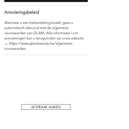
Annuleringsbeleid
Wanneer u een behandeling boekt, gaat u
automatisch akkoord met de algemene
voorwaarden van GLAM. Alle informatie i.v.m.
annuleringen kan u terugvinden op onze website.
→ https://www.glambeauty.be/algemene-
Voor het behoudt van kwaliteit en privacy
werken wij enkel op afspraak in ons PMU
schoonheidssalon in Hechtel-Eksel.
AFSPRAAK MAKEN
ADRES: