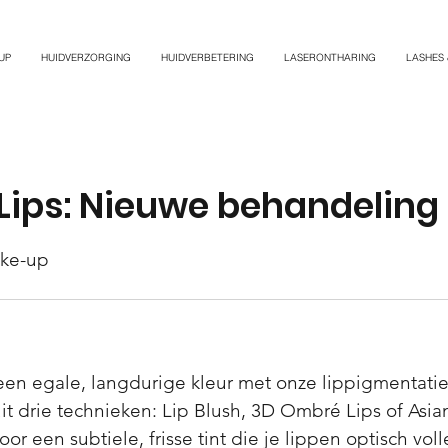
UP
HUIDVERZORGING
HUIDVERBETERING
LASERONTHARING
LASHES
ips: Nieuwe behandeling
ke-up
een egale, langdurige kleur met onze lippigmentat
it drie technieken: Lip Blush, 3D Ombré Lips of Asian
or een subtiele, frisse tint die je lippen optisch volle