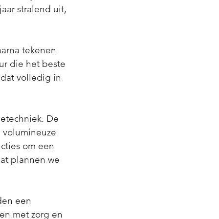
aar stralend uit,
!
aarna tekenen
ur die het beste
 dat volledig in
etechniek. De
en volumineuze
ucties om een
aat plannen we
eden een
ken met zorg en