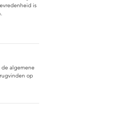
tevredenheid is
.
t de algemene
erugvinden op