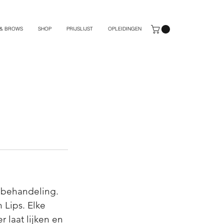
 & BROWS
SHOP
PRIJSLIJST
OPLEIDINGEN
iebehandeling.
 Lips. Elke
r laat lijken en