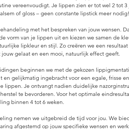
utine vereenvoudigt. Je lippen zien er tot wel 2 tot 3 j
alsem of gloss – geen constante lipstick meer nodig
behandeling met het bespreken van jouw wensen. D
e vorm van je lippen uit en kiezen we samen de kle
tuurlijke lipkleur en stijl. Zo creëren we een resultaat
 jouw gelaat en een mooi, natuurlijk effect geeft.
idingen beginnen we met de gekozen lippigmentati
ht en gelijkmatig ingebracht voor een egale, frisse 
 de lippen. Je ontvangt nadien duidelijke nazorginstr
 herstel te bevorderen. Voor het optimale eindresult
ing binnen 4 tot 6 weken.
eling nemen we uitgebreid de tijd voor jou. We bi
varing afgestemd op jouw specifieke wensen en wer