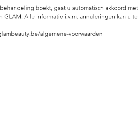
behandeling boekt, gaat u automatisch akkoord me
 GLAM. Alle informatie i.v.m. annuleringen kan u t
Permane
nte Make-up
Perma
Permanente Ontharing
Perma
Huidverzorging
Perma
Huidverbetering
Perma
Prijslijst
Perma
Webshop
Perma
PMU Opleidingen
Perma
Contact
Wenkb