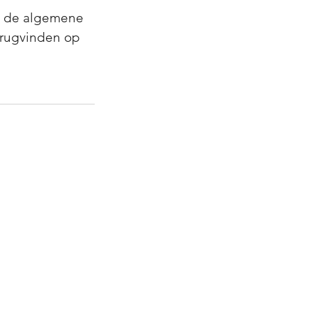
t de algemene
erugvinden op
nente make-up Limburg
nente make-up Antwerpen
nente make-up Hechtel-Eksel
nente make-up Lommel
nente make-up Pelt
nente make-up Peer
nente make-up Beringen
rauwen Limburg