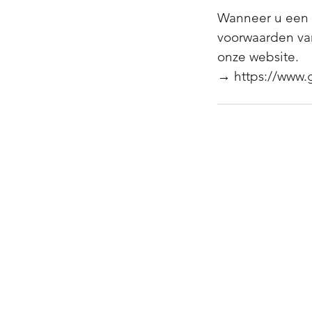
Wanneer u een 
voorwaarden van
onze website.
ADRES:
Hasseltsebaan 48/1
3940 Hechtel
België
CONTACT:
+32 (0) 488 28 81 27
info@glambeauty.be