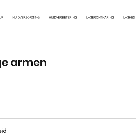
UP
HUIDVERZORGING
HUIDVERBETERING
LASERONTHARING
LASHES
ge armen
eid