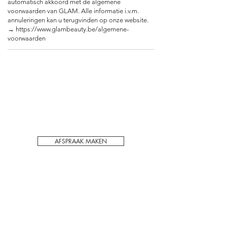
automatisch akkoord met de algemene
voorwaarden van GLAM. Alle informatie i.v.m.
annuleringen kan u terugvinden op onze website.
→ https://www.glambeauty.be/algemene-
Voor het behoudt van kwaliteit en privacy
werken wij enkel op afspraak in ons PMU
schoonheidssalon in Hechtel-Eksel.
AFSPRAAK MAKEN
ADRES:
Hasseltsebaan 48/1
3940 Hechtel
België
CONTACT: