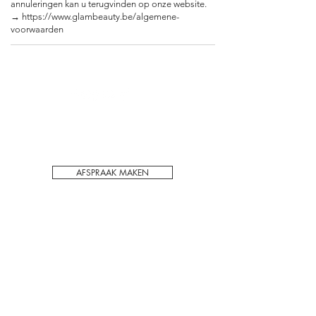
annuleringen kan u terugvinden op onze website.
→ https://www.glambeauty.be/algemene-
Voor het behoudt van kwaliteit en privacy
werken wij enkel op afspraak in ons PMU
schoonheidssalon in Hechtel-Eksel.
AFSPRAAK MAKEN
ADRES:
Hasseltsebaan 48/1
3940 Hechtel
België
CONTACT:
+32 (0) 488 28 81 27
info@glambeauty.be