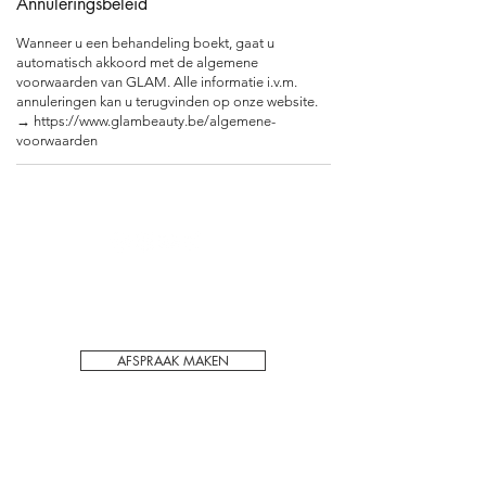
Annuleringsbeleid
Wanneer u een behandeling boekt, gaat u
automatisch akkoord met de algemene
voorwaarden van GLAM. Alle informatie i.v.m.
annuleringen kan u terugvinden op onze website.
→ https://www.glambeauty.be/algemene-
Voor het behoudt van kwaliteit en privacy
werken wij enkel op afspraak in ons PMU
schoonheidssalon in Hechtel-Eksel.
AFSPRAAK MAKEN
ADRES:
Hasseltsebaan 48/1
3940 Hechtel