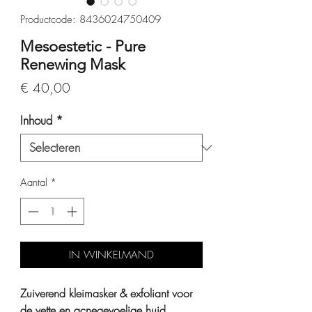
Productcode: 8436024750409
Mesoestetic - Pure
Renewing Mask
Prijs
€ 40,00
Inhoud
*
Aantal
*
IN WINKELMAND
Zuiverend kleimasker & exfoliant voor
de vette en acnegevoelige huid