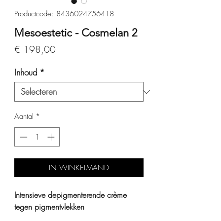
Productcode: 8436024756418
Mesoestetic - Cosmelan 2
Prijs
€ 198,00
Inhoud
*
Aantal
*
IN WINKELMAND
Intensieve depigmenterende crème
tegen pigmentvlekken