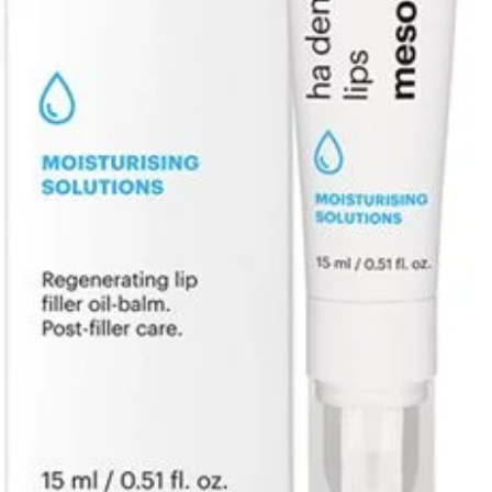
Perfect 
Zow
Gesc
Een 
glow
Tip:
Gebrui
vooraf 
een lang