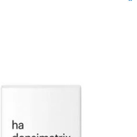
wel 5 da
Inhoud 
Natu
een 
Glov
aanb
Powd
voor
voet
Voordel
Set
Comp
tanni
Geli
of st
Beva