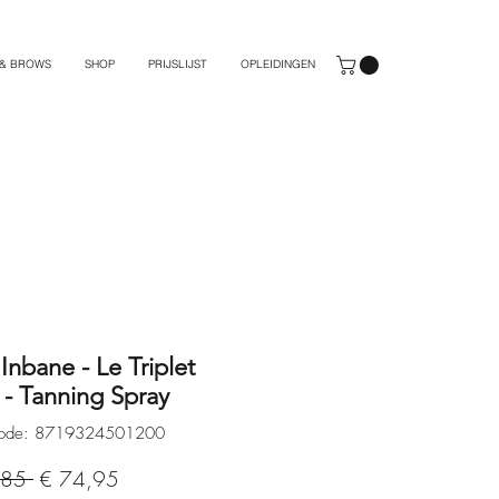
 & BROWS
SHOP
PRIJSLIJST
OPLEIDINGEN
Inbane - Le Triplet
 - Tanning Spray
tcode: 8719324501200
Normale
Verkoopprijs
,85 
€ 74,95