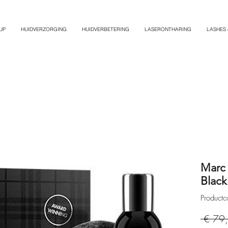
UP
HUIDVERZORGING
HUIDVERBETERING
LASERONTHARING
LASHES
Marc 
Black
Produc
 € 79