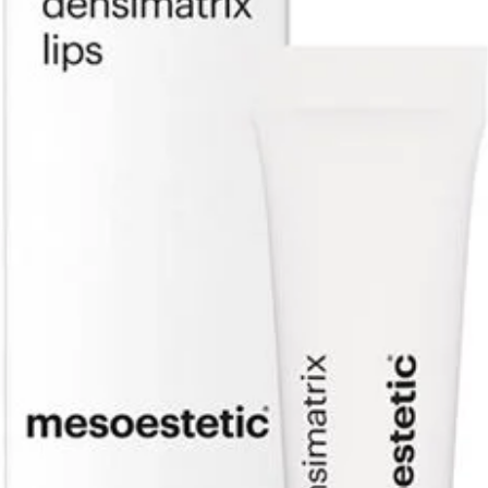
ingre
Snel
alle 
Resul
glow 
Gebruik
Rein
Spra
gelij
Gebr
op h
gela
Laat
voord
Herhaal
je teint