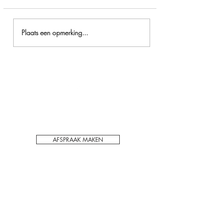
Plaats een opmerking...
Wat doen voor PMU
wenkbrauwen? Een goede
voorbereiding is key!
Voor het behoudt van kwaliteit en privacy
werken wij enkel op afspraak in ons PMU
schoonheidssalon in Hechtel-Eksel.
AFSPRAAK MAKEN
ADRES:
Hasseltsebaan 48/1
3940 Hechtel
België
CONTACT: