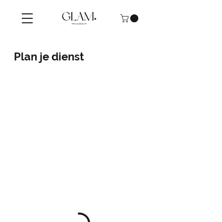
Plan je dienst